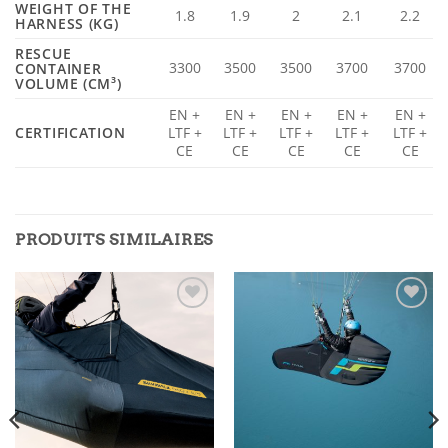
WEIGHT OF THE
1.8
1.9
2
2.1
2.2
HARNESS
(KG)
RESCUE
3300
3500
3500
3700
3700
CONTAINER
VOLUME
(CM³)
EN +
EN +
EN +
EN +
EN +
CERTIFICATION
LTF +
LTF +
LTF +
LTF +
LTF +
CE
CE
CE
CE
CE
PRODUITS SIMILAIRES
Ajouter
Ajouter
à la liste
à la liste
de
de
souhaits
souhaits